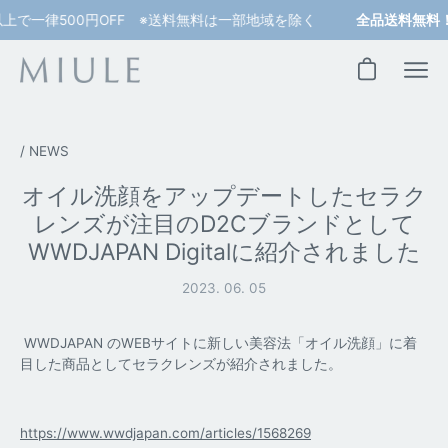
コ
上で一律500円OFF ※送料無料は一部地域を除く
全品送料無料
ン
テ
ン
カートを開く
ツ
へ
ス
/
NEWS
キ
ッ
オイル洗顔をアップデートしたセラク
プ
レンズが注目のD2Cブランドとして
WWDJAPAN Digitalに紹介されました
2023. 06. 05
WWDJAPAN のWEBサイトに新しい美容法「オイル洗顔」に着
目した商品としてセラクレンズが紹介されました。
https://www.wwdjapan.com/articles/1568269