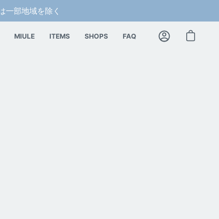
料は一部地域を除く
MIULE
ITEMS
SHOPS
FAQ
カートを開く
マ
イ
ア
カ
ウ
ン
ト