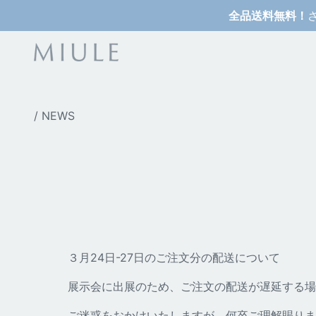
コ
全品送料無料！
ン
テ
ン
ツ
へ
ス
/
NEWS
キ
ッ
プ
３月24日-27日のご注文分の配送について
展示会に出展のため、ご注文の配送が遅延する場
ご迷惑をおかけいたしますが、何卒ご理解賜りま