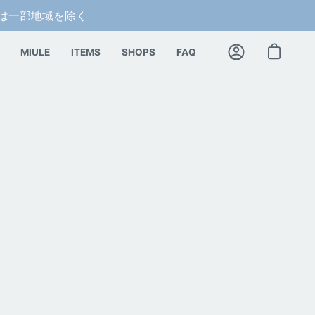
料は一部地域を除く
MIULE
ITEMS
SHOPS
FAQ
カートを開く
マ
イ
ア
カ
ウ
ン
ト
。