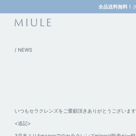
コ
全品送料無料！
ン
テ
ン
ツ
へ
ス
/
NEWS
キ
ッ
プ
いつもセラクレンズをご愛顧頂きありがとうございます
<追記>
3月末よりAmazonでの
セラクレンズmineral
販売が一時