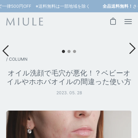
コ
0円OFF ※送料無料は一部地域を除く
全品送料無料！
さらに200
ン
テ
ン
カートを開く
ツ
へ
ス
キ
ッ
/
COLUMN
プ
オイル洗顔で毛穴が悪化！？ベビーオ
イルやホホバオイルの間違った使い方
2023. 05. 28